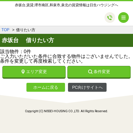
赤坂台,賃貸,堺市南区,和泉市,泉北の賃貸情報は日生ハウジングへ
メ
TOP
借りたい方
赤坂台 借りたい方
該当物件：0件
ご入力いただいた条件に合致する物件はございませんでした。
条件を変更して再度検索してください。
エリア変更
条件変更
ホームに戻る
PC向けサイトへ
Copyright (C) NISSEI-HOUSING CO.,LTD. All Rights Reserved.