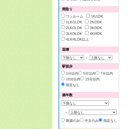
間取り
ワンルーム
1K/1DK
1LK/1LDK
2K/2DK
2LK/2LDK
3K/3DK
3LK/3LDK
4K/4DK
4LK/4LDK以上
面積
～
駅徒歩
1分以内
5分以内
7分以内
10分以内
15分以内
指定なし
築年数
～
新築のみ
中古のみ
指定なし