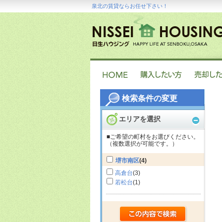
泉北の賃貸ならお任せ下さい！
検索条件の変更
エリアを選択
■ご希望の町村をお選びください。
（複数選択が可能です。）
堺市南区
(4)
高倉台
(3)
若松台
(1)