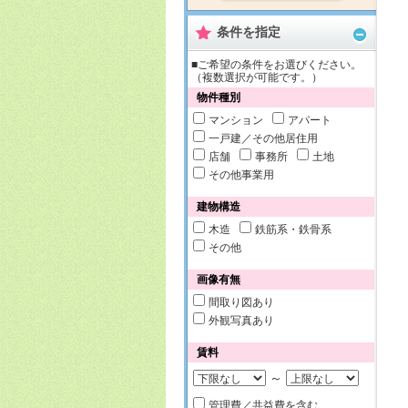
条件を指定
■ご希望の条件をお選びください。
（複数選択が可能です。）
物件種別
マンション
アパート
一戸建／その他居住用
店舗
事務所
土地
その他事業用
建物構造
木造
鉄筋系・鉄骨系
その他
画像有無
間取り図あり
外観写真あり
賃料
～
管理費／共益費を含む