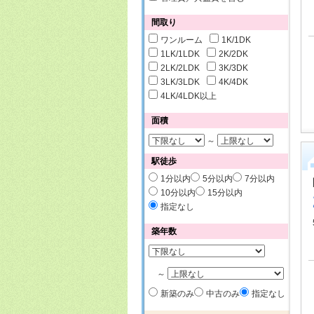
間取り
ワンルーム
1K/1DK
1LK/1LDK
2K/2DK
2LK/2LDK
3K/3DK
3LK/3LDK
4K/4DK
4LK/4LDK以上
面積
～
駅徒歩
1分以内
5分以内
7分以内
10分以内
15分以内
指定なし
築年数
～
新築のみ
中古のみ
指定なし