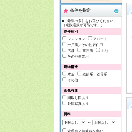
条件を指定
■ご希望の条件をお選びください。
（複数選択が可能です。）
物件種別
マンション
アパート
一戸建／その他居住用
店舗
事務所
土地
その他事業用
建物構造
木造
鉄筋系・鉄骨系
その他
画像有無
間取り図あり
外観写真あり
賃料
～
管理費／共益費を含む