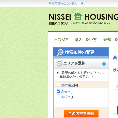
泉北の賃貸ならお任せ下さい！
検索条件の変更
高
エリアを選択
検
■ご希望の町村をお選びください。
（複数選択が可能です。）
堺市南区
(4)
高倉台
(3)
若松台
(1)