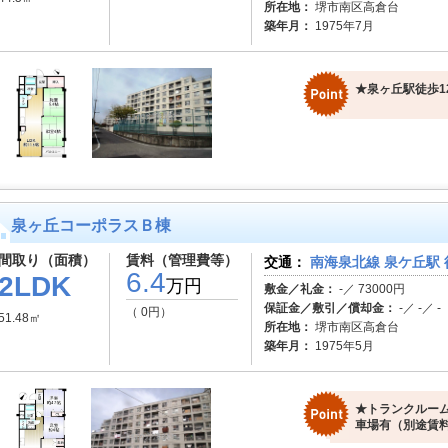
所在地：
堺市南区高倉台
築年月：
1975年7月
★泉ヶ丘駅徒歩1
泉ヶ丘コーポラスＢ棟
間取り（面積）
賃料（管理費等）
交通：
南海泉北線 泉ケ丘駅 
6.4
2LDK
万円
敷金／礼金：
-／ 73000円
保証金／敷引／償却金：
-／ -／ -
（ 0円）
51.48㎡
所在地：
堺市南区高倉台
築年月：
1975年5月
★トランクルーム
車場有（別途賃