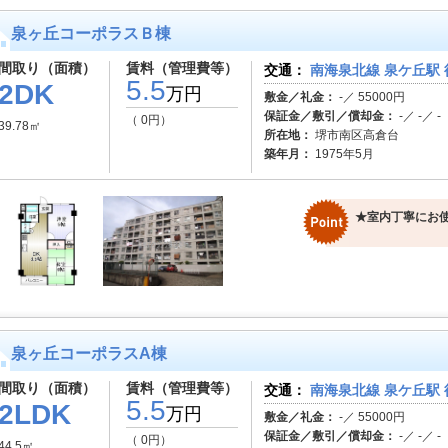
泉ヶ丘コーポラスＢ棟
間取り（面積）
賃料（管理費等）
交通：
南海泉北線 泉ケ丘駅 
5.5
2DK
万円
敷金／礼金：
-／ 55000円
保証金／敷引／償却金：
-／ -／ -
（ 0円）
39.78㎡
所在地：
堺市南区高倉台
築年月：
1975年5月
★室内丁寧にお使
泉ヶ丘コーポラスA棟
間取り（面積）
賃料（管理費等）
交通：
南海泉北線 泉ケ丘駅 
5.5
2LDK
万円
敷金／礼金：
-／ 55000円
保証金／敷引／償却金：
-／ -／ -
（ 0円）
44.5㎡