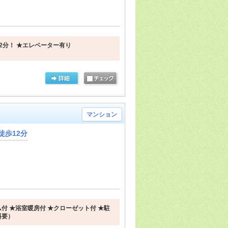
2分！ ★エレベーター有り
マンション
徒歩12分
付 ★浴室暖房付 ★クローゼット付 ★駐
料要）