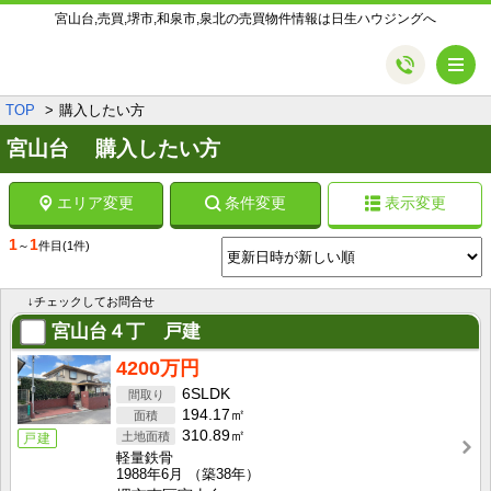
宮山台,売買,堺市,和泉市,泉北の売買物件情報は日生ハウジングへ
メ
TOP
購入したい方
宮山台 購入したい方
エリア変更
条件変更
表示変更
1
1
～
件目
(1件)
↓チェックしてお問合せ
宮山台４丁 戸建
4200万円
6SLDK
194.17㎡
310.89㎡
戸建
軽量鉄骨
1988年6月
（築38年）