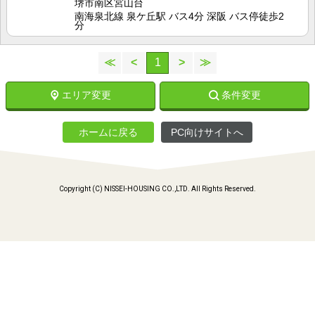
堺市南区宮山台
南海泉北線 泉ケ丘駅 バス4分 深阪 バス停徒歩2
分
≪
<
1
>
≫
エリア変更
条件変更
ホームに戻る
PC向けサイトへ
Copyright (C) NISSEI-HOUSING CO.,LTD. All Rights Reserved.