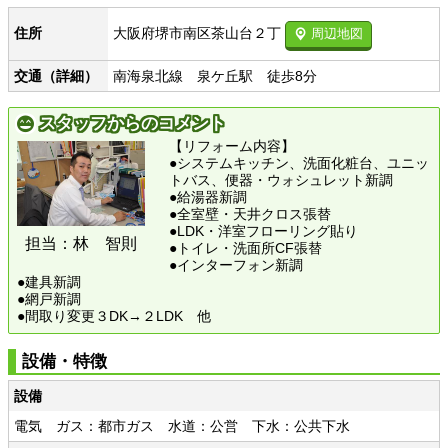
大阪府堺市南区茶山台２丁
住所
周辺地図
交通（詳細）
南海泉北線 泉ケ丘駅 徒歩8分
スタッフからのコメント
【リフォーム内容】
●システムキッチン、洗面化粧台、ユニッ
トバス、便器・ウォシュレット新調
●給湯器新調
●全室壁・天井クロス張替
●LDK・洋室フローリング貼り
担当：林 智則
●トイレ・洗面所CF張替
●インターフォン新調
●建具新調
●網戸新調
●間取り変更３DK→２LDK 他
設備・特徴
設備
電気 ガス：都市ガス 水道：公営 下水：公共下水