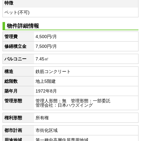
特徴
ペット(不可)
物件詳細情報
管理費
4,500円/月
修繕積立金
7,500円/月
バルコニー
7.45㎡
構造
鉄筋コンクリート
総階数
地上5階建
築年月
1972年8月
管理形態
管理人形態：無 管理形態：一部委託
管理会社：日本ハウズイング
権利形態
所有権
都市計画
市街化区域
用途地域
第一種中高層住居専用地域