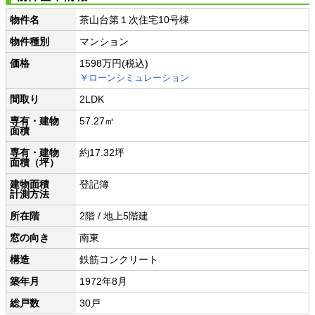
物件名
茶山台第１次住宅10号棟
物件種別
マンション
価格
1598万円
(税込)
￥ローンシミュレーション
間取り
2LDK
専有・建物
57.27㎡
面積
専有・建物
約17.32坪
面積（坪）
建物面積
登記簿
計測方法
所在階
2階 / 地上5階建
窓の向き
南東
構造
鉄筋コンクリート
築年月
1972年8月
総戸数
30戸