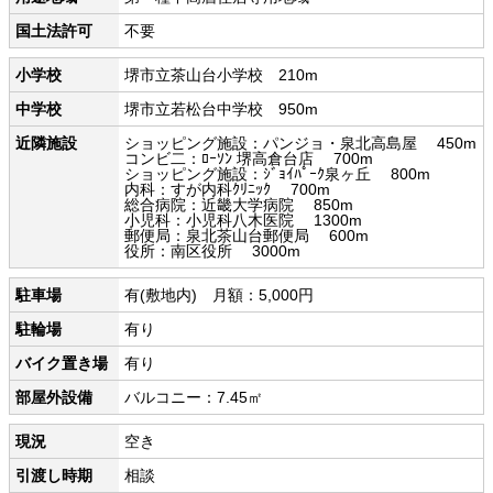
国土法許可
不要
小学校
堺市立茶山台小学校 210m
中学校
堺市立若松台中学校 950m
近隣施設
ショッピング施設：パンジョ・泉北高島屋 450m
コンビ二：ﾛｰｿﾝ 堺高倉台店 700m
ショッピング施設：ｼﾞｮｲﾊﾟｰｸ泉ヶ丘 800m
内科：すが内科ｸﾘﾆｯｸ 700m
総合病院：近畿大学病院 850m
小児科：小児科八木医院 1300m
郵便局：泉北茶山台郵便局 600m
役所：南区役所 3000m
駐車場
有(敷地内) 月額：5,000円
駐輪場
有り
バイク置き場
有り
部屋外設備
バルコニー：7.45㎡
現況
空き
引渡し時期
相談