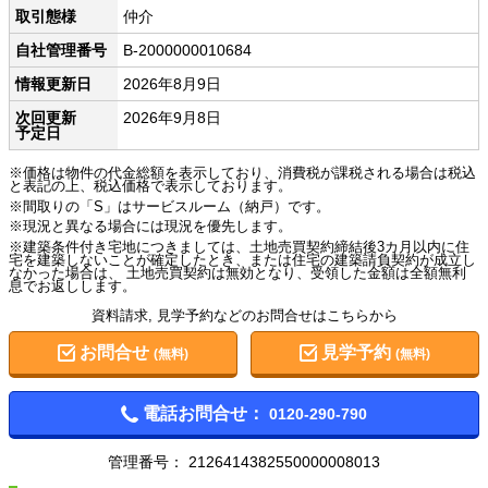
取引態様
仲介
自社管理番号
B-2000000010684
情報更新日
2026年8月9日
次回更新
2026年9月8日
予定日
※価格は物件の代金総額を表示しており、消費税が課税される場合は税込
と表記の上、税込価格で表示しております。
※間取りの「S」はサービスルーム（納戸）です。
※現況と異なる場合には現況を優先します。
※建築条件付き宅地につきましては、土地売買契約締結後3カ月以内に住
宅を建築しないことが確定したとき、または住宅の建築請負契約が成立し
なかった場合は、 土地売買契約は無効となり、受領した金額は全額無利
息でお返しします。
資料請求, 見学予約などのお問合せはこちらから
お問合せ
見学予約
(無料)
(無料)
電話お問合せ：
0120-290-790
管理番号：
2126414382550000008013