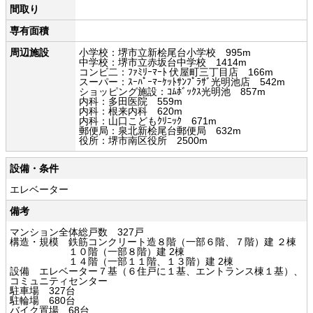
間取り
専有面積
周辺施設
小学校：堺市立新桧尾台小学校 995m
中学校：堺市立赤坂台中学校 1414m
コンビ二：ﾌｧﾐﾘｰﾏｰﾄ 伏屋町三丁目店 166m
スーパー：ｽｰﾊﾟｰﾏｰｹｯﾄｻﾝﾌﾟﾗｻﾞ光明池店 542m
ショッピング施設：ｺﾑﾎﾞｯｸｽ光明池 857m
内科：多田医院 559m
内科：根来内科 620m
内科：山口こどもｸﾘﾆｯｸ 671m
郵便局：泉北新桧尾台郵便局 632m
役所：堺市南区役所 2500m
設備・条件
エレベーター
備考
マンション全体総戸数 327戸
構造・規模 鉄筋コンクリート造８階（一部６階、７階）建 ２棟
１０階（一部８階）建 2棟
１４階（一部１１階、１３階）建 2棟
設備 エレベーター７基（６住戸に１基、エントランス棟１基）、
コミュニティセンター
駐車場 327台
駐輪場 680台
バイク置場 68台