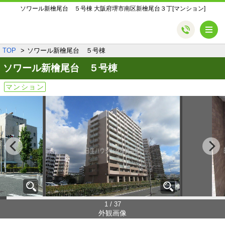
ソワール新檜尾台 ５号棟 大阪府堺市南区新檜尾台３丁[マンション]
メ
TOP
ソワール新檜尾台 ５号棟
ソワール新檜尾台 ５号棟
マンション
1 / 37
外観画像